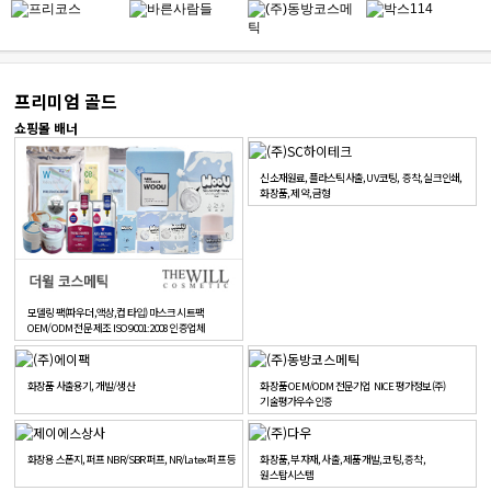
프리미엄 골드
쇼핑몰 배너
신소재원료, 플라스틱사출, UV코팅, 증착, 실크인쇄,
화장품, 제약, 금형
모델링 팩(파우더,액상,컵 타입) 마스크 시트팩
OEM/ODM 전문 제조 ISO 9001:2008 인증업체
화장품 사출용기, 개발/생산
화장품 OEM/ODM 전문기업 NICE 평가정보(주)
기술평가우수인증
화장용 스폰지, 퍼프 NBR/SBR 퍼프, NR/Latex 퍼프 등
화장품, 부자재, 사출, 제품개발, 코팅, 증착,
원스탑시스템