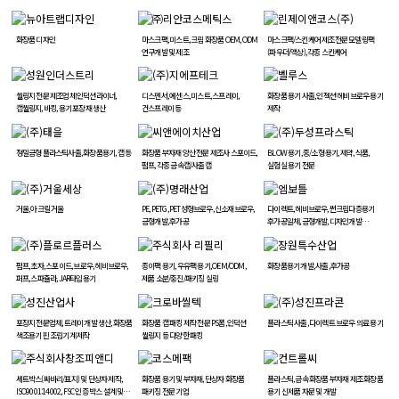
화장품 디자인
마스크팩, 미스트, 크림 화장품 OEM, ODM
마스크팩/스킨케어 제조전문 모델링팩
연구개발 및 제조
(파우더/액상), 각종 스킨케어
씰링지 전문 제조업체 인덕션라이너,
디스펜서, 에센스, 미스트, 스프레이,
화장품 용기 사출, 인젝션 헤비브로우 용기
캡씰링지, 바킹, 용기 포장재 생산
건스프레이 등
제작
정밀금형 플라스틱사출, 화장품용기, 캡 등
화장품 부자재 양산 전문 제조사 스포이드,
BLOW 용기, 중/소형 용기, 제약, 식품,
펌프, 각종 금속캡/사출캡
실험실 용기 전문
거울, 아크릴 거울
PE, PETG, PET성형브로우, 신소재브로우,
다이렉트, 헤비브로우, 썬크림다층용기
금형개발, 후가공
후가공일체, 금형개발, 디자인개발
부자재턴키진행
펌프, 초자, 스포이드, 브로우, 헤비브로우,
종이팩 용기, 우유팩 용기, OEM/ODM,
화장품용기 개발, 사출, 후가공
퍼프, 스파츌라, JAR타입용기
제품 소분/충진/패키징 실링
포장지 전문업체, 트레이 개발 생산, 화장품
화장품 캡 패킹 제작 전문 PS폼, 인덕션
플라스틱 사출, 다이렉트 브로우 의료 용기
색조용기 핀 조립기계 제작
씰링지 등 다양한 패킹
세트박스(싸바리/표지) 및 단상자 제작,
화장품 용기 및 부자재, 단상자 화장품
플라스틱, 금속 화장품 부자재 제조 화장품
ISO9001:14002, FSC 인증 박스 설계 및
패키징 전문 기업
용기 신제품 자문 및 개발