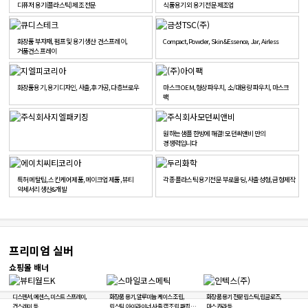
디퓨저 용기(플라스틱) 제조 전문
식품용기 외 용기 전문 제조업
화장품 부자재, 펌프 및 용기 생산 건스프레이,
Compact, Powder, Skin&Essence, Jar, Airless
거품건스프레이
화장품용기, 용기디자인, 사출, 후가공, 다층브로우
마스크 OEM, 형상파우치, 소/대용량 파우치, 마스크
팩
원하는 샘플 한방에 해결! 모던씨앤비 만의
경쟁력입니다
특허 메탈팁, 스킨케어 제품, 메이크업 제품, 뷰티
각종 플라스틱 용기전문 부로몰딩, 사출성형, 금형제작
악세서리 생산&개발
프리미엄 실버
쇼핑몰 배너
디스펜서, 에센스, 미스트 스프레이,
화장품 용기, 알루미늄 케이스 조립,
화장품 용기 전문 립스틱, 립글로즈,
건스레이 등
립스틱, 아이라이너, 사출 캡 조립, 패킹
마스카라 등