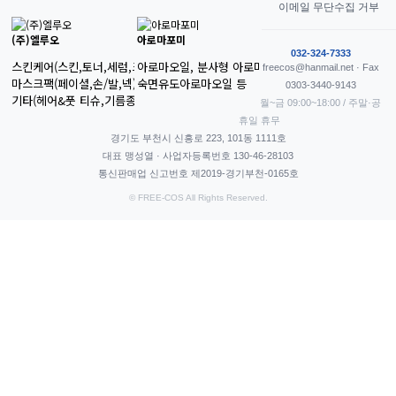
이메일 무단수집 거부
(주)엘루오
아로마포미
032-324-7333
스킨케어(스킨,토너,세럼,크림)

아로마오일, 분사형 아로마 오일

freecos@hanmail.net · Fax
마스크팩(페이셜,손/발,넥)

숙면유도아로마오일 등
0303-3440-9143
기타(헤어&풋 티슈,기름종이)
월~금 09:00~18:00 / 주말·공
휴일 휴무
경기도 부천시 신흥로 223, 101동 1111호
대표 맹성열 · 사업자등록번호 130-46-28103
통신판매업 신고번호 제2019-경기부천-0165호
© FREE-COS All Rights Reserved.