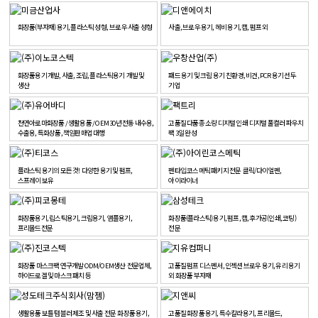
화장품(부자재) 용기, 플라스틱 성형, 브로우 사출 성형
사출, 브로우 용기, 헤비 용기, 캡, 펌프 외
화장품용기 개발, 사출, 조립, 플라스틱용기 개발 및
패드 용기 및 크림 용기 친환경, 비건, PCR 용기 선두
생산
기업
천연아로마화장품 / 생활용품 / OEM 30년 전통 내수용,
고품질 다품종 소량 디지털 인쇄 디지털 풀컬러 파우치
수출용, 특화상품, 책임판매업 대행
팩 3일 완성
플라스틱 용기의 모든 것! 다양한 용기 및 펌프,
펜타입 코스메틱 패키지 전문 클릭/다이얼펜,
스프레이 보유
아이라이너
화장품용기, 립스틱용기, 크림용기, 앰플용기,
화장품(플라스틱) 용기, 펌프, 캡, 후가공(인쇄, 코팅)
프리몰드전문
전문
화장품 마스크팩 연구개발 ODM/OEM생산 전문업체,
고품질 펌프 디스펜서, 인젝션 브로우 용기, 유리 용기
하이드로겔 및 마스크 패치 등
외 화장품 부자재
생활용품 보틀 텀블러 제조 및 사출 전문 화장품 용기,
고품질 화장품 용기, 특수칼라용기, 프리몰드,