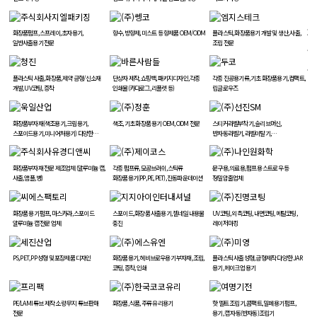
조립, 복합 프레스, 알루미늄 도금
화장품펌프, 스프레이, 초자용기,
향수, 방향제, 미스트 등 향제품 OEM/ODM
플라스틱, 화장품용기 개발 및 생산, 사출,
일반사출용기 전문
조립 전문
플라스틱 사출, 화장품, 제약 금형/신소재
단상자 제작, 쇼핑백, 패키지디자인, 각종
각종 진공용기류, 기초 화장품용기, 컴팩트,
개발, UV코팅, 증착
인쇄물(카다로그, 리플렛 등)
립글로우즈
화장품부자재(색조용기, 크림용기,
색조, 기초 화장품 용기 OEM, ODM 전문
스티커라벨부착기, 슬리브머신,
스포이드용기, 미니어처용기) 다양한
반자동라벨기, 라벨이탈기,
제품개발, 플라스틱 전문제조
바코드어플리케이터, 턴 테이블
화장품부자재 전문 제조업체 (알루미늄 캡,
각종 펌프류, 모공브러쉬, 스틱류
문구용, 의료용, 펌프용 스트로우 등
사출, 앰플, 병)
화장품용기(PP, PE, PET), 진동파운데이션
정밀압출업체
화장품 용기 펌프, 마스카라, 스포이드
스포이드, 화장품 사출용기, 젤네일 내용물
UV코팅, 외측코팅, 내면코팅, 메탈코팅,
알루미늄 캡 전문 업체
충진
레이저마킹
PS, PET, PP 성형 및 포장제품 디자인
화장품용기, 헤비브로우용기 부자재, 조립,
플라스틱 사출성형, 금형제작 다양한 JAR
코팅, 증착, 인쇄
용기, 메이크업 용기
PE/LAMI 튜브 제작 소량 무지 튜브 판매
화장품, 식품, 주류 유리용기
핫 멜트 조립기, 콤팩트, 밀폐용기 펌프,
전문
용기, 캡 자동(반자동)조립기