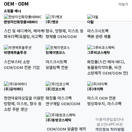
OEM · ODM
더보기
쇼핑몰 배너
한방미인화장품HBMIC
(주)쎙코
더윌
스킨 및 바디케어, 헤어케어

향수, 방향제, 미스트 등 

마스크시트팩

파우더팩(모델링,석고팩)
향제품 OEM/ODM
팩류 관련 제품
비앤에프솔루션
린제이앤코스
그루비코스메틱
스킨부스터 소량 

마스크시트팩

화장품(스킨·헤어·바디), 

OEM/ODM 전문 기업
모델링팩 전문
동물용의약외품, 비건

소량제작 OEM/ODM 전문
(주)유어바디
(주)진코스텍
(주)아이팩
천연아로마오일을 이용한 화장품

화장품 마스크팩

마스크 OEM 전문

방향제, 미스트, 향수 등 

연구개발 OEM/ODM
형상파우치, 마스크팩
소량 주문 생산
이용약관
입점안내
(주)동방코스메틱
광고안내
PC버전
 OEM/ODM 맞춤형 제작
개인정보 처리방침