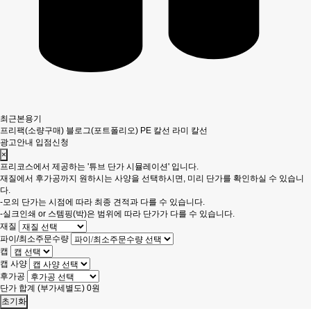
최근본용기
프리팩(소량구매)
블로그(포트폴리오)
PE 칼선
라미 칼선
광고안내
입점신청
×
프리코스에서 제공하는 '튜브 단가 시뮬레이션' 입니다.
재질에서 후가공까지 원하시는 사양을 선택하시면, 미리 단가를 확인하실 수 있습니
다.
-모의 단가는 시점에 따라 최종 견적과 다를 수 있습니다.
-실크인쇄 or 스템핑(박)은 범위에 따라 단가가 다를 수 있습니다.
재질
파이/최소주문수량
캡
캡 사양
후가공
단가 합계
(부가세별도)
0
원
초기화