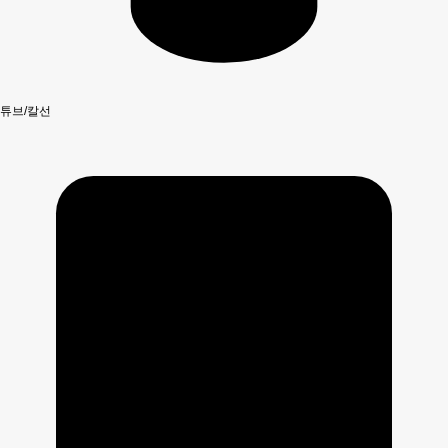
튜브/칼선