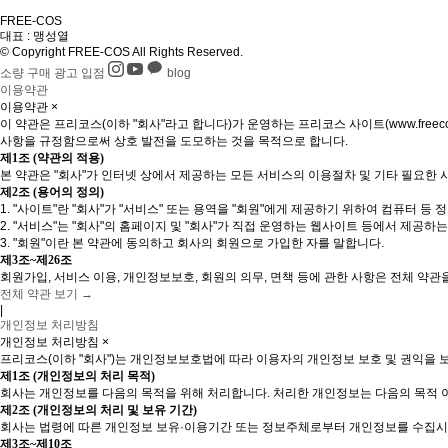
FREE
-
COS
대표 : 맹성열
© Copyright FREE-COS All Rights Reserved.
소량
구매
광고
입점
blog
이용약관
이용약관
×
이 약관은 프리코스(이하 "회사"라고 합니다)가 운영하는 프리코스 사이트(www.freeco
사항을 규정함으로써 상호 발전을 도모하는 것을 목적으로 합니다.
제1조 (약관의 적용)
본 약관은 "회사"가 인터넷 상에서 제공하는 모든 서비스의 이용절차 및 기타 필요한 
제2조 (용어의 정의)
1. "사이트"란 "회사"가 "서비스" 또는 용역을 "회원"에게 제공하기 위하여 컴퓨터
2. "서비스"는 "회사"의 홈페이지 및 "회사"가 직접 운영하는 웹사이트 등에서 제공하
3. "회원"이란 본 약관에 동의하고 회사의 회원으로 가입한 자를 말합니다.
제3조~제26조
회원가입, 서비스 이용, 개인정보보호, 회원의 의무, 면책 등에 관한 사항은 전체 약관
전체 약관 보기 →
|
개인정보 처리방침
개인정보 처리방침
×
프리코스(이하 "회사")는 개인정보보호법에 따라 이용자의 개인정보 보호 및 권익을
제1조 (개인정보의 처리 목적)
회사는 개인정보를 다음의 목적을 위해 처리합니다. 처리한 개인정보는 다음의 목적 
제2조 (개인정보의 처리 및 보유 기간)
회사는 법령에 따른 개인정보 보유·이용기간 또는 정보주체로부터 개인정보를 수집시
제3조~제10조