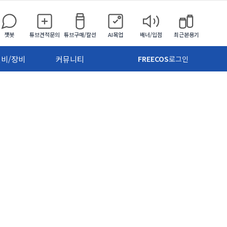
챗봇
튜브견적문의
튜브구매/칼선
AI목업
배너/입점
최근본용기
설비/장비
커뮤니티
FREECOS
로그인