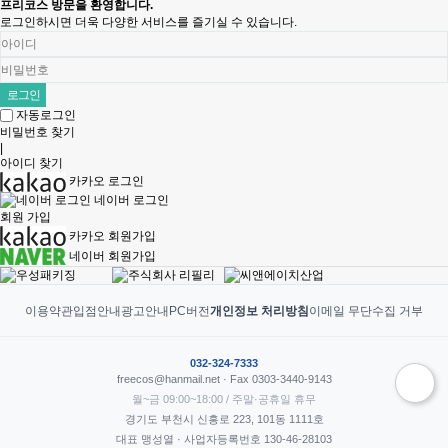
프리코스 방문을 환영합니다.
로그인하시면 더욱 다양한 서비스를 즐기실 수 있습니다.
자동로그인
비밀번호 찾기
|
아이디 찾기
카카오 로그인
네이버 로그인
회원 가입
카카오 회원가입
네이버 회원가입
이용약관
입점안내
광고안내
PC버전
개인정보 처리방침
이메일 무단수집 거부
032-324-7333
freecos@hanmail.net · Fax 0303-3440-9143
월~금 09:00~18:00 / 주말·공휴일 휴무
경기도 부천시 신흥로 223, 101동 1111호
대표 맹성열 · 사업자등록번호 130-46-28103