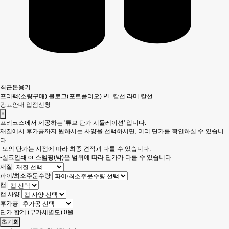
최근본용기
프리팩(소량구매)
블로그(포트폴리오)
PE 칼선
라미 칼선
광고안내
입점신청
×
프리코스에서 제공하는 '튜브 단가 시뮬레이션' 입니다.
재질에서 후가공까지 원하시는 사양을 선택하시면, 미리 단가를 확인하실 수 있습니
다.
-모의 단가는 시점에 따라 최종 견적과 다를 수 있습니다.
-실크인쇄 or 스템핑(박)은 범위에 따라 단가가 다를 수 있습니다.
재질
파이/최소주문수량
캡
캡 사양
후가공
단가 합계
(부가세별도)
0
원
초기화