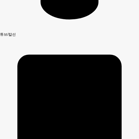
튜브/칼선