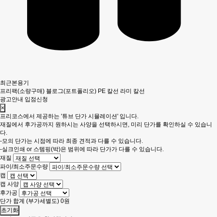
최근본용기
프리팩(소량구매)
블로그(포트폴리오)
PE 칼선
라미 칼선
광고안내
입점신청
×
프리코스에서 제공하는 '튜브 단가 시뮬레이션' 입니다.
재질에서 후가공까지 원하시는 사양을 선택하시면, 미리 단가를 확인하실 수 있습니
다.
-모의 단가는 시점에 따라 최종 견적과 다를 수 있습니다.
-실크인쇄 or 스템핑(박)은 범위에 따라 단가가 다를 수 있습니다.
재질
파이/최소주문수량
캡
캡 사양
후가공
단가 합계
(부가세별도)
0
원
초기화