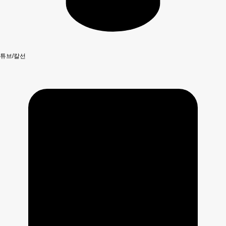
튜브/칼선