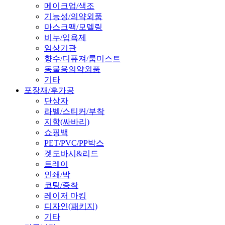
메이크업/색조
기능성/의약외품
마스크팩/모델링
비누/입욕제
임상기관
향수/디퓨져/룸미스트
동물용의약외품
기타
포장재/후가공
단상자
라벨/스티커/부착
지함(싸바리)
쇼핑백
PET/PVC/PP박스
겟도바시&리드
트레이
인쇄/박
코팅/증착
레이저 마킹
디자인(패키지)
기타