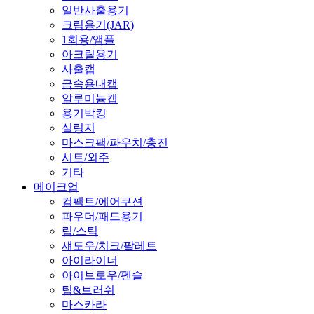
일반사출용기
크림용기(JAR)
1회용/앰플
아크릴용기
사출캡
금속용내캡
알루미늄캡
용기박킹
실링지
마스크팩/파우치/충진
시트/외주
기타
메이크업
컴팩트/에어쿠션
파우더/패드용기
립/스틱
섀도우/치크/팔레트
아이라이너
아이브로우/펜슬
팁&브러쉬
마스카라