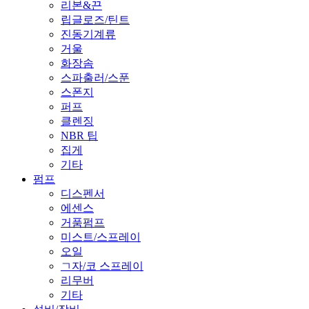
리본&끈
립글로즈/틴트
진동기계류
거울
화장솜
스파출러/스푼
스폰지
퍼프
클렌징
NBR 팁
집게
기타
펌프
디스펜서
에센스
거품펌프
미스트/스프레이
오일
ㄱ자/코 스프레이
리무버
기타