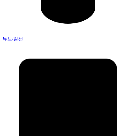
튜브/칼선