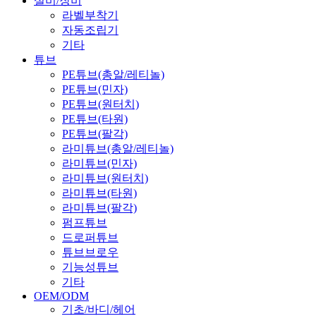
설비/장비
라벨부착기
자동조립기
기타
튜브
PE튜브(총알/레티놀)
PE튜브(민자)
PE튜브(원터치)
PE튜브(타원)
PE튜브(팔각)
라미튜브(총알/레티놀)
라미튜브(민자)
라미튜브(원터치)
라미튜브(타원)
라미튜브(팔각)
펌프튜브
드로퍼튜브
튜브브로우
기능성튜브
기타
OEM/ODM
기초/바디/헤어