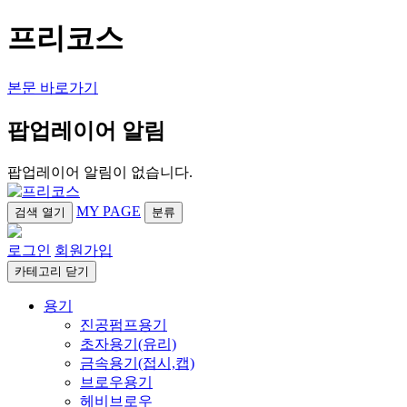
프리코스
본문 바로가기
팝업레이어 알림
팝업레이어 알림이 없습니다.
MY PAGE
검색
열기
분류
로그인
회원가입
카테고리
닫기
용기
진공펌프용기
초자용기(유리)
금속용기(접시,캡)
브로우용기
헤비브로우