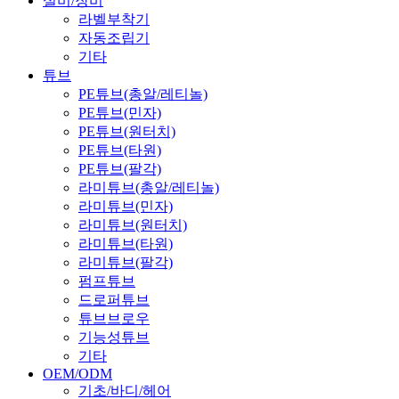
설비/장비
라벨부착기
자동조립기
기타
튜브
PE튜브(총알/레티놀)
PE튜브(민자)
PE튜브(원터치)
PE튜브(타원)
PE튜브(팔각)
라미튜브(총알/레티놀)
라미튜브(민자)
라미튜브(원터치)
라미튜브(타원)
라미튜브(팔각)
펌프튜브
드로퍼튜브
튜브브로우
기능성튜브
기타
OEM/ODM
기초/바디/헤어