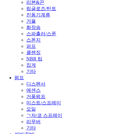
리본&끈
립글로즈/틴트
진동기계류
거울
화장솜
스파출러/스푼
스폰지
퍼프
클렌징
NBR 팁
집게
기타
펌프
디스펜서
에센스
거품펌프
미스트/스프레이
오일
ㄱ자/코 스프레이
리무버
기타