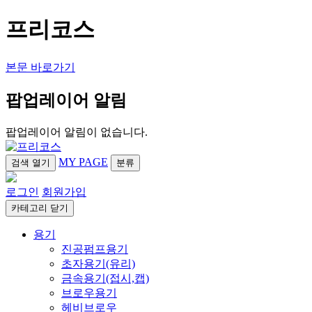
프리코스
본문 바로가기
팝업레이어 알림
팝업레이어 알림이 없습니다.
MY PAGE
검색
열기
분류
로그인
회원가입
카테고리
닫기
용기
진공펌프용기
초자용기(유리)
금속용기(접시,캡)
브로우용기
헤비브로우