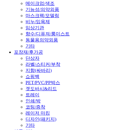
메이크업/색조
기능성/의약외품
마스크팩/모델링
비누/입욕제
임상기관
향수/디퓨져/룸미스트
동물용의약외품
기타
포장재/후가공
단상자
라벨/스티커/부착
지함(싸바리)
쇼핑백
PET/PVC/PP박스
겟도바시&리드
트레이
인쇄/박
코팅/증착
레이저 마킹
디자인(패키지)
기타