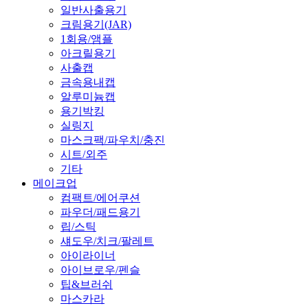
일반사출용기
크림용기(JAR)
1회용/앰플
아크릴용기
사출캡
금속용내캡
알루미늄캡
용기박킹
실링지
마스크팩/파우치/충진
시트/외주
기타
메이크업
컴팩트/에어쿠션
파우더/패드용기
립/스틱
섀도우/치크/팔레트
아이라이너
아이브로우/펜슬
팁&브러쉬
마스카라