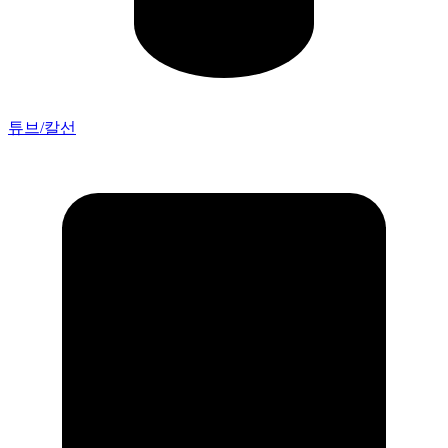
튜브/칼선