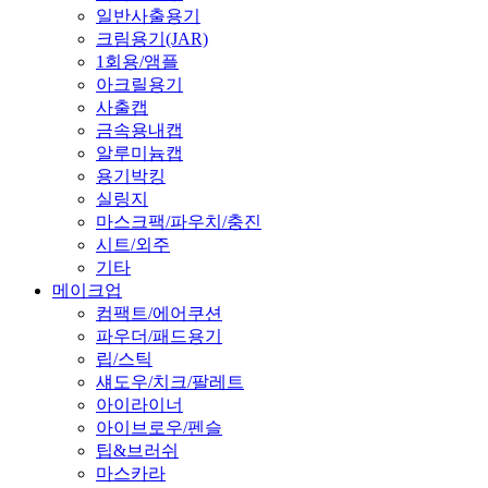
일반사출용기
크림용기(JAR)
1회용/앰플
아크릴용기
사출캡
금속용내캡
알루미늄캡
용기박킹
실링지
마스크팩/파우치/충진
시트/외주
기타
메이크업
컴팩트/에어쿠션
파우더/패드용기
립/스틱
섀도우/치크/팔레트
아이라이너
아이브로우/펜슬
팁&브러쉬
마스카라