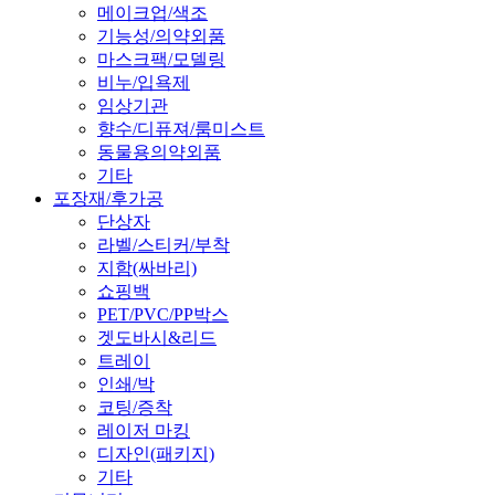
메이크업/색조
기능성/의약외품
마스크팩/모델링
비누/입욕제
임상기관
향수/디퓨져/룸미스트
동물용의약외품
기타
포장재/후가공
단상자
라벨/스티커/부착
지함(싸바리)
쇼핑백
PET/PVC/PP박스
겟도바시&리드
트레이
인쇄/박
코팅/증착
레이저 마킹
디자인(패키지)
기타