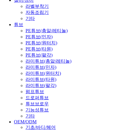
설비/장비
라벨부착기
자동조립기
기타
튜브
PE튜브(총알/레티놀)
PE튜브(민자)
PE튜브(원터치)
PE튜브(타원)
PE튜브(팔각)
라미튜브(총알/레티놀)
라미튜브(민자)
라미튜브(원터치)
라미튜브(타원)
라미튜브(팔각)
펌프튜브
드로퍼튜브
튜브브로우
기능성튜브
기타
OEM/ODM
기초/바디/헤어