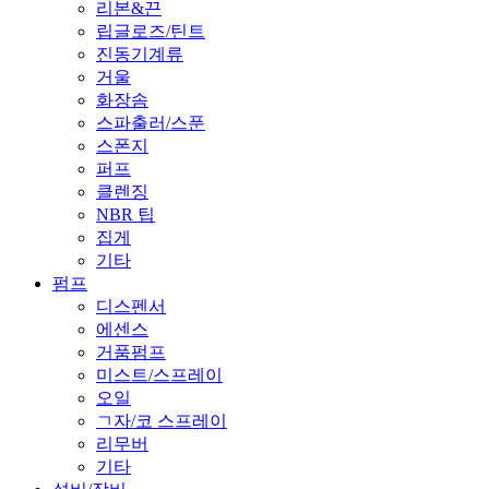
리본&끈
립글로즈/틴트
진동기계류
거울
화장솜
스파출러/스푼
스폰지
퍼프
클렌징
NBR 팁
집게
기타
펌프
디스펜서
에센스
거품펌프
미스트/스프레이
오일
ㄱ자/코 스프레이
리무버
기타