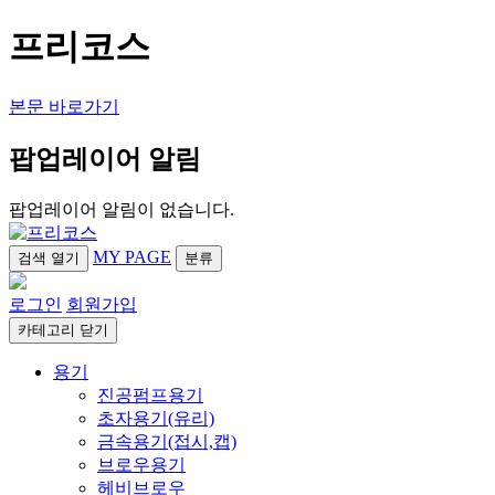
프리코스
본문 바로가기
팝업레이어 알림
팝업레이어 알림이 없습니다.
MY PAGE
검색
열기
분류
로그인
회원가입
카테고리
닫기
용기
진공펌프용기
초자용기(유리)
금속용기(접시,캡)
브로우용기
헤비브로우