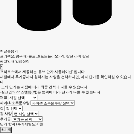
최근본용기
프리팩(소량구매)
블로그(포트폴리오)
PE 칼선
라미 칼선
광고안내
입점신청
×
프리코스에서 제공하는 '튜브 단가 시뮬레이션' 입니다.
재질에서 후가공까지 원하시는 사양을 선택하시면, 미리 단가를 확인하실 수 있습니
다.
-모의 단가는 시점에 따라 최종 견적과 다를 수 있습니다.
-실크인쇄 or 스템핑(박)은 범위에 따라 단가가 다를 수 있습니다.
재질
파이/최소주문수량
캡
캡 사양
후가공
단가 합계
(부가세별도)
0
원
초기화