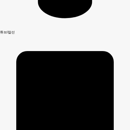
튜브/칼선