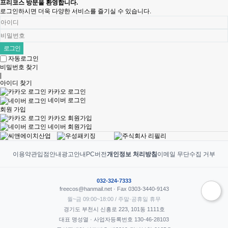
프리코스 방문을 환영합니다.
로그인하시면 더욱 다양한 서비스를 즐기실 수 있습니다.
자동로그인
비밀번호 찾기
|
아이디 찾기
카카오 로그인
네이버 로그인
회원 가입
카카오 회원가입
네이버 회원가입
이용약관
입점안내
광고안내
PC버전
개인정보 처리방침
이메일 무단수집 거부
032-324-7333
freecos@hanmail.net · Fax 0303-3440-9143
월~금 09:00~18:00 / 주말·공휴일 휴무
경기도 부천시 신흥로 223, 101동 1111호
대표 맹성열 · 사업자등록번호 130-46-28103