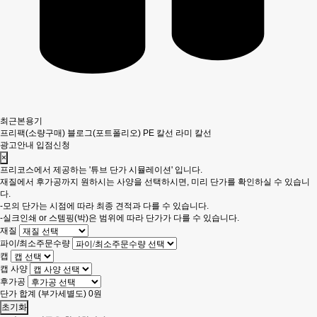
최근본용기
프리팩(소량구매)
블로그(포트폴리오)
PE 칼선
라미 칼선
광고안내
입점신청
×
프리코스에서 제공하는 '튜브 단가 시뮬레이션' 입니다.
재질에서 후가공까지 원하시는 사양을 선택하시면, 미리 단가를 확인하실 수 있습니
다.
-모의 단가는 시점에 따라 최종 견적과 다를 수 있습니다.
-실크인쇄 or 스템핑(박)은 범위에 따라 단가가 다를 수 있습니다.
재질
파이/최소주문수량
캡
캡 사양
후가공
단가 합계
(부가세별도)
0
원
초기화