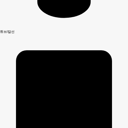
튜브/칼선