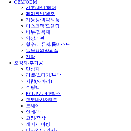
OEM/ODM
기초/바디/헤어
메이크업/색조
기능성/의약외품
마스크팩/모델링
비누/입욕제
임상기관
향수/디퓨져/룸미스트
동물용의약외품
기타
포장재/후가공
단상자
라벨/스티커/부착
지함(싸바리)
쇼핑백
PET/PVC/PP박스
겟도바시&리드
트레이
인쇄/박
코팅/증착
레이저 마킹
디자인(패키지)