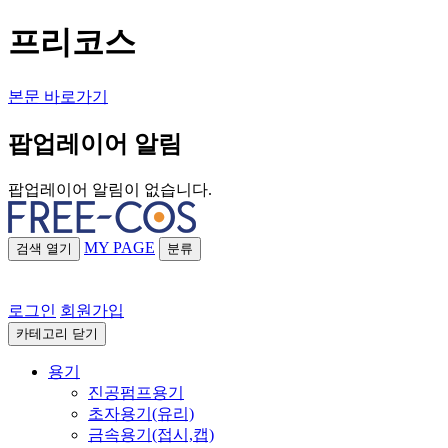
프리코스
본문 바로가기
팝업레이어 알림
팝업레이어 알림이 없습니다.
MY PAGE
검색
열기
분류
로그인
회원가입
카테고리
닫기
용기
진공펌프용기
초자용기(유리)
금속용기(접시,캡)