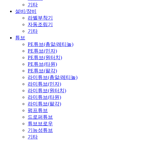
기타
설비/장비
라벨부착기
자동조립기
기타
튜브
PE튜브(총알/레티놀)
PE튜브(민자)
PE튜브(원터치)
PE튜브(타원)
PE튜브(팔각)
라미튜브(총알/레티놀)
라미튜브(민자)
라미튜브(원터치)
라미튜브(타원)
라미튜브(팔각)
펌프튜브
드로퍼튜브
튜브브로우
기능성튜브
기타