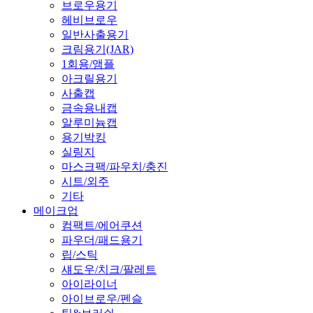
브로우용기
헤비브로우
일반사출용기
크림용기(JAR)
1회용/앰플
아크릴용기
사출캡
금속용내캡
알루미늄캡
용기박킹
실링지
마스크팩/파우치/충진
시트/외주
기타
메이크업
컴팩트/에어쿠션
파우더/패드용기
립/스틱
섀도우/치크/팔레트
아이라이너
아이브로우/펜슬