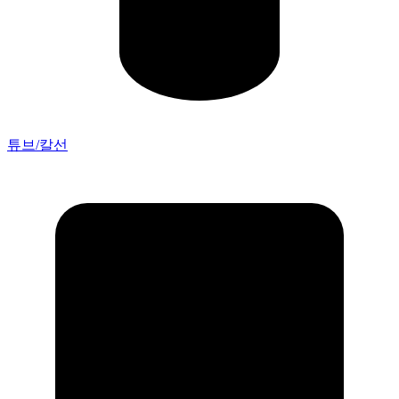
튜브/칼선