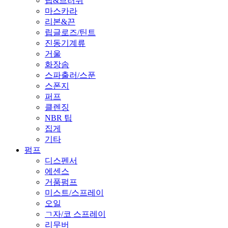
팁&브러쉬
마스카라
리본&끈
립글로즈/틴트
진동기계류
거울
화장솜
스파출러/스푼
스폰지
퍼프
클렌징
NBR 팁
집게
기타
펌프
디스펜서
에센스
거품펌프
미스트/스프레이
오일
ㄱ자/코 스프레이
리무버