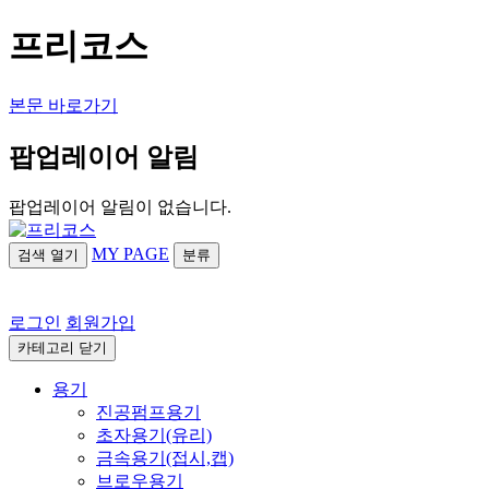
프리코스
본문 바로가기
팝업레이어 알림
팝업레이어 알림이 없습니다.
MY PAGE
검색
열기
분류
로그인
회원가입
카테고리
닫기
용기
진공펌프용기
초자용기(유리)
금속용기(접시,캡)
브로우용기