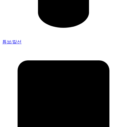
튜브/칼선