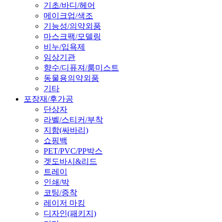
기초/바디/헤어
메이크업/색조
기능성/의약외품
마스크팩/모델링
비누/입욕제
임상기관
향수/디퓨져/룸미스트
동물용의약외품
기타
포장재/후가공
단상자
라벨/스티커/부착
지함(싸바리)
쇼핑백
PET/PVC/PP박스
겟도바시&리드
트레이
인쇄/박
코팅/증착
레이저 마킹
디자인(패키지)