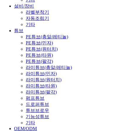
설비/장비
라벨부착기
자동조립기
기타
튜브
PE튜브(총알/레티놀)
PE튜브(민자)
PE튜브(원터치)
PE튜브(타원)
PE튜브(팔각)
라미튜브(총알/레티놀)
라미튜브(민자)
라미튜브(원터치)
라미튜브(타원)
라미튜브(팔각)
펌프튜브
드로퍼튜브
튜브브로우
기능성튜브
기타
OEM/ODM