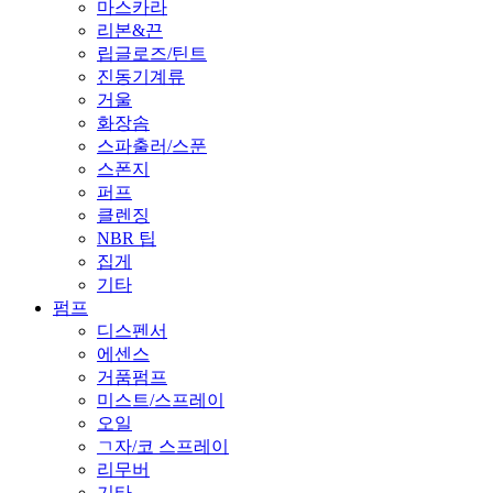
마스카라
리본&끈
립글로즈/틴트
진동기계류
거울
화장솜
스파출러/스푼
스폰지
퍼프
클렌징
NBR 팁
집게
기타
펌프
디스펜서
에센스
거품펌프
미스트/스프레이
오일
ㄱ자/코 스프레이
리무버
기타