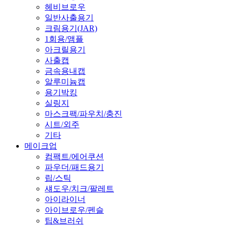
헤비브로우
일반사출용기
크림용기(JAR)
1회용/앰플
아크릴용기
사출캡
금속용내캡
알루미늄캡
용기박킹
실링지
마스크팩/파우치/충진
시트/외주
기타
메이크업
컴팩트/에어쿠션
파우더/패드용기
립/스틱
섀도우/치크/팔레트
아이라이너
아이브로우/펜슬
팁&브러쉬