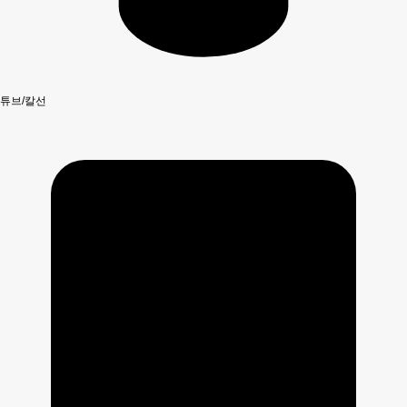
튜브/칼선