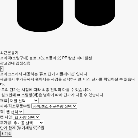
최근본용기
프리팩(소량구매)
블로그(포트폴리오)
PE 칼선
라미 칼선
광고안내
입점신청
×
프리코스에서 제공하는 '튜브 단가 시뮬레이션' 입니다.
재질에서 후가공까지 원하시는 사양을 선택하시면, 미리 단가를 확인하실 수 있습니
다.
-모의 단가는 시점에 따라 최종 견적과 다를 수 있습니다.
-실크인쇄 or 스템핑(박)은 범위에 따라 단가가 다를 수 있습니다.
재질
파이/최소주문수량
캡
캡 사양
후가공
단가 합계
(부가세별도)
0
원
초기화