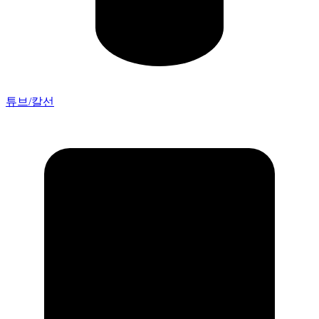
튜브/칼선