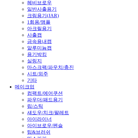
헤비브로우
일반사출용기
크림용기(JAR)
1회용/앰플
아크릴용기
사출캡
금속용내캡
알루미늄캡
용기박킹
실링지
마스크팩/파우치/충진
시트/외주
기타
메이크업
컴팩트/에어쿠션
파우더/패드용기
립/스틱
섀도우/치크/팔레트
아이라이너
아이브로우/펜슬
팁&브러쉬