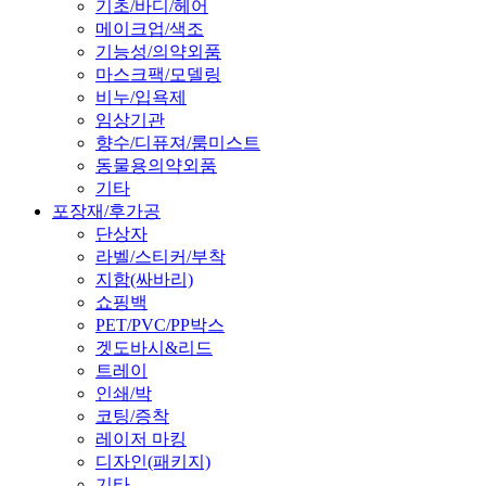
기초/바디/헤어
메이크업/색조
기능성/의약외품
마스크팩/모델링
비누/입욕제
임상기관
향수/디퓨져/룸미스트
동물용의약외품
기타
포장재/후가공
단상자
라벨/스티커/부착
지함(싸바리)
쇼핑백
PET/PVC/PP박스
겟도바시&리드
트레이
인쇄/박
코팅/증착
레이저 마킹
디자인(패키지)
기타