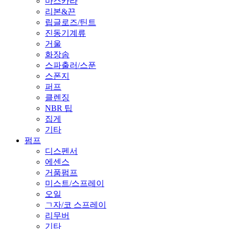
마스카라
리본&끈
립글로즈/틴트
진동기계류
거울
화장솜
스파출러/스푼
스폰지
퍼프
클렌징
NBR 팁
집게
기타
펌프
디스펜서
에센스
거품펌프
미스트/스프레이
오일
ㄱ자/코 스프레이
리무버
기타