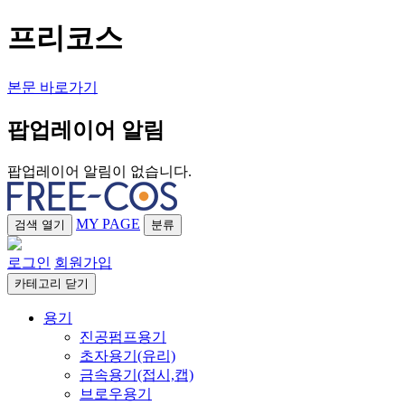
프리코스
본문 바로가기
팝업레이어 알림
팝업레이어 알림이 없습니다.
MY PAGE
검색
열기
분류
로그인
회원가입
카테고리
닫기
용기
진공펌프용기
초자용기(유리)
금속용기(접시,캡)
브로우용기