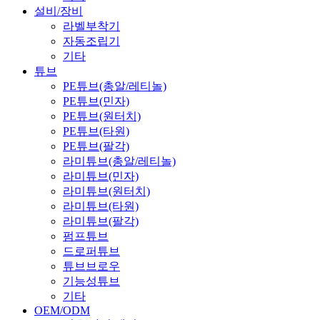
설비/장비
라벨부착기
자동조립기
기타
튜브
PE튜브(총알/레티놀)
PE튜브(민자)
PE튜브(원터치)
PE튜브(타원)
PE튜브(팔각)
라미튜브(총알/레티놀)
라미튜브(민자)
라미튜브(원터치)
라미튜브(타원)
라미튜브(팔각)
펌프튜브
드로퍼튜브
튜브브로우
기능성튜브
기타
OEM/ODM