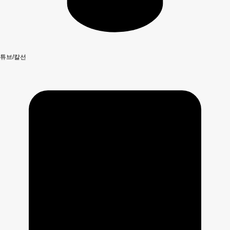
튜브/칼선