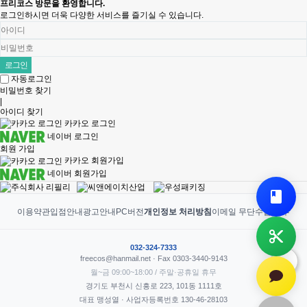
프리코스 방문을 환영합니다.
로그인하시면 더욱 다양한 서비스를 즐기실 수 있습니다.
자동로그인
비밀번호 찾기
|
아이디 찾기
카카오 로그인
네이버 로그인
회원 가입
카카오 회원가입
네이버 회원가입
이용약관
입점안내
광고안내
PC버전
개인정보 처리방침
이메일 무단수집 거부
032-324-7333
freecos@hanmail.net · Fax 0303-3440-9143
월~금 09:00~18:00 / 주말·공휴일 휴무
경기도 부천시 신흥로 223, 101동 1111호
대표 맹성열 · 사업자등록번호 130-46-28103