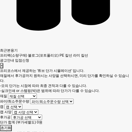
최근본용기
프리팩(소량구매)
블로그(포트폴리오)
PE 칼선
라미 칼선
광고안내
입점신청
×
프리코스에서 제공하는 '튜브 단가 시뮬레이션' 입니다.
재질에서 후가공까지 원하시는 사양을 선택하시면, 미리 단가를 확인하실 수 있습니
다.
-모의 단가는 시점에 따라 최종 견적과 다를 수 있습니다.
-실크인쇄 or 스템핑(박)은 범위에 따라 단가가 다를 수 있습니다.
재질
파이/최소주문수량
캡
캡 사양
후가공
단가 합계
(부가세별도)
0
원
초기화