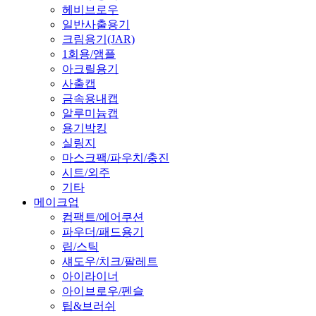
헤비브로우
일반사출용기
크림용기(JAR)
1회용/앰플
아크릴용기
사출캡
금속용내캡
알루미늄캡
용기박킹
실링지
마스크팩/파우치/충진
시트/외주
기타
메이크업
컴팩트/에어쿠션
파우더/패드용기
립/스틱
섀도우/치크/팔레트
아이라이너
아이브로우/펜슬
팁&브러쉬