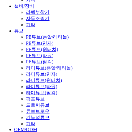
설비/장비
라벨부착기
자동조립기
기타
튜브
PE튜브(총알/레티놀)
PE튜브(민자)
PE튜브(원터치)
PE튜브(타원)
PE튜브(팔각)
라미튜브(총알/레티놀)
라미튜브(민자)
라미튜브(원터치)
라미튜브(타원)
라미튜브(팔각)
펌프튜브
드로퍼튜브
튜브브로우
기능성튜브
기타
OEM/ODM