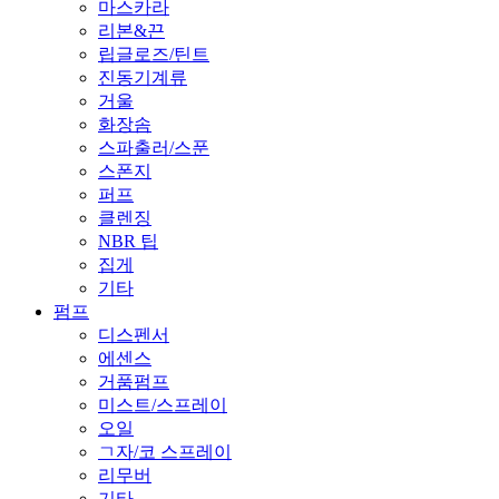
마스카라
리본&끈
립글로즈/틴트
진동기계류
거울
화장솜
스파출러/스푼
스폰지
퍼프
클렌징
NBR 팁
집게
기타
펌프
디스펜서
에센스
거품펌프
미스트/스프레이
오일
ㄱ자/코 스프레이
리무버
기타