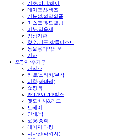
기초/바디/헤어
메이크업/색조
기능성/의약외품
마스크팩/모델링
비누/입욕제
임상기관
향수/디퓨져/룸미스트
동물용의약외품
기타
포장재/후가공
단상자
라벨/스티커/부착
지함(싸바리)
쇼핑백
PET/PVC/PP박스
겟도바시&리드
트레이
인쇄/박
코팅/증착
레이저 마킹
디자인(패키지)