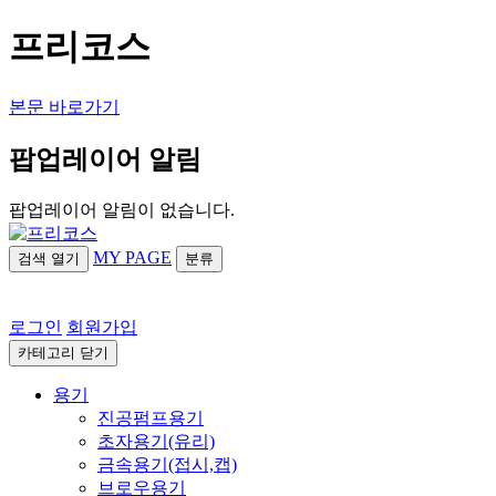
프리코스
본문 바로가기
팝업레이어 알림
팝업레이어 알림이 없습니다.
MY PAGE
검색
열기
분류
로그인
회원가입
카테고리
닫기
용기
진공펌프용기
초자용기(유리)
금속용기(접시,캡)
브로우용기