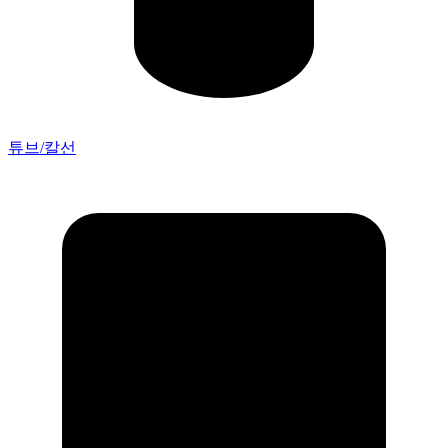
튜브/칼선