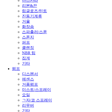
마스카라
리본&끈
립글로즈/틴트
진동기계류
거울
화장솜
스파출러/스푼
스폰지
퍼프
클렌징
NBR 팁
집게
기타
펌프
디스펜서
에센스
거품펌프
미스트/스프레이
오일
ㄱ자/코 스프레이
리무버
기타