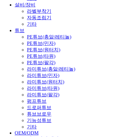
설비/장비
라벨부착기
자동조립기
기타
튜브
PE튜브(총알/레티놀)
PE튜브(민자)
PE튜브(원터치)
PE튜브(타원)
PE튜브(팔각)
라미튜브(총알/레티놀)
라미튜브(민자)
라미튜브(원터치)
라미튜브(타원)
라미튜브(팔각)
펌프튜브
드로퍼튜브
튜브브로우
기능성튜브
기타
OEM/ODM