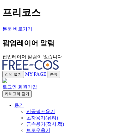
프리코스
본문 바로가기
팝업레이어 알림
팝업레이어 알림이 없습니다.
MY PAGE
검색
열기
분류
로그인
회원가입
카테고리
닫기
용기
진공펌프용기
초자용기(유리)
금속용기(접시,캡)
브로우용기