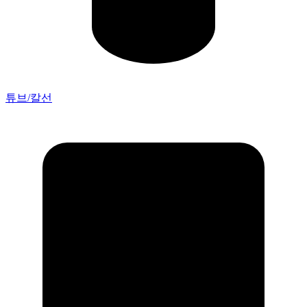
튜브/칼선