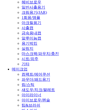
헤비브로우
일반사출용기
크림용기(JAR)
1회용/앰플
아크릴용기
사출캡
금속용내캡
알루미늄캡
용기박킹
실링지
마스크팩/파우치/충진
시트/외주
기타
메이크업
컴팩트/에어쿠션
파우더/패드용기
립/스틱
섀도우/치크/팔레트
아이라이너
아이브로우/펜슬
팁&브러쉬