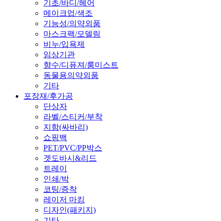
기초/바디/헤어
메이크업/색조
기능성/의약외품
마스크팩/모델링
비누/입욕제
임상기관
향수/디퓨져/룸미스트
동물용의약외품
기타
포장재/후가공
단상자
라벨/스티커/부착
지함(싸바리)
쇼핑백
PET/PVC/PP박스
겟도바시&리드
트레이
인쇄/박
코팅/증착
레이저 마킹
디자인(패키지)
기타