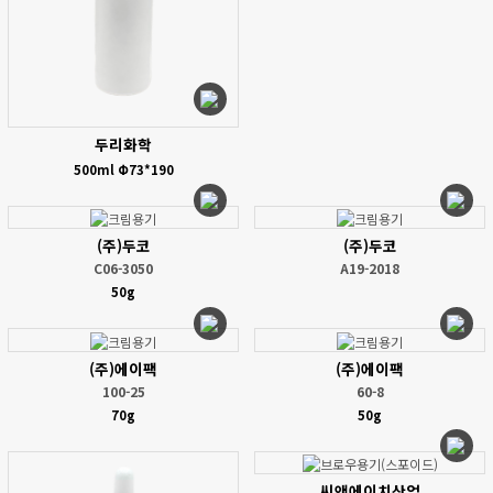
두리화학
500ml Φ73*190
(주)두코
(주)두코
C06-3050
A19-2018
50g
(주)에이팩
(주)에이팩
100-25
60-8
70g
50g
씨앤에이치산업