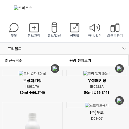
챗봇
튜브견적
튜브/칼선
AI목업
배너/입점
최근본용기
프리몰드
최근등록순
용량 전체보기
우성패키징
우성패키징
IB0317A
IB0255A
80ml Φ66.8*49
50ml Φ66.8*41
(주)두코
D08-07