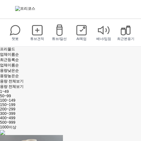
챗봇
튜브견적
튜브/칼선
AI목업
배너/입점
최근본용기
프리몰드
업체이름순
최근등록순
업체이름순
용량낮은순
용량높은순
용량 전체보기
용량 전체보기
1~49
50~99
100~149
150~199
200~299
300~399
400~499
500~999
1000이상