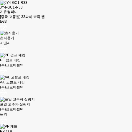
JY4-GC1-R33
지유컴퍼니
[중국 고품질] 33파이 뾰족 캡
Ø33
초자용기
지앤씨
PE 펌프 패킹
(주)크로바씰텍
A/L 고발포 패킹
(주)크로바씰텍
포일 고주파 실링지
(주)크로바씰텍
문의
PP 패드