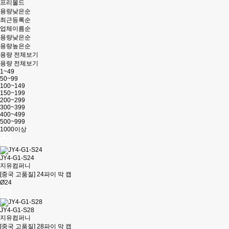
프리몰드
용량낮은순
최근등록순
업체이름순
용량낮은순
용량높은순
용량 전체보기
용량 전체보기
1~49
50~99
100~149
150~199
200~299
300~399
400~499
500~999
1000이상
JY4-G1-S24
지유컴퍼니
[중국 고품질] 24파이 막 캡
Ø24
JY4-G1-S28
지유컴퍼니
[중국 고품질] 28파이 막 캡