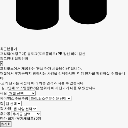
최근본용기
프리팩(소량구매)
블로그(포트폴리오)
PE 칼선
라미 칼선
광고안내
입점신청
×
프리코스에서 제공하는 '튜브 단가 시뮬레이션' 입니다.
재질에서 후가공까지 원하시는 사양을 선택하시면, 미리 단가를 확인하실 수 있습니
다.
-모의 단가는 시점에 따라 최종 견적과 다를 수 있습니다.
-실크인쇄 or 스템핑(박)은 범위에 따라 단가가 다를 수 있습니다.
재질
파이/최소주문수량
캡
캡 사양
후가공
단가 합계
(부가세별도)
0
원
초기화