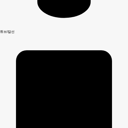
튜브/칼선