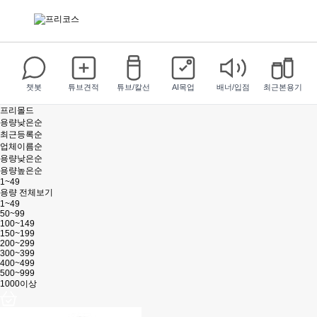
챗봇
튜브견적
튜브/칼선
AI목업
배너/입점
최근본용기
프리몰드
용량낮은순
최근등록순
업체이름순
용량낮은순
용량높은순
1~49
용량 전체보기
1~49
50~99
100~149
150~199
200~299
300~399
400~499
500~999
1000이상