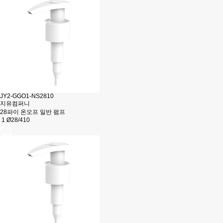
JY2-GGO1-NS2810
지유컴퍼니
28파이 온오프 일반 펌프
1 Ø28/410