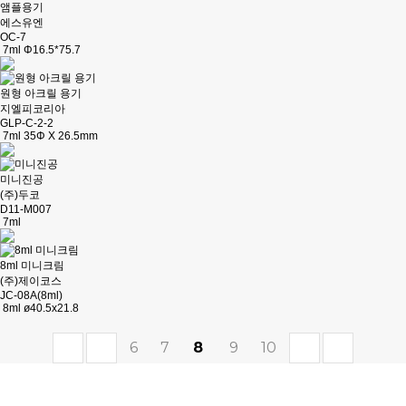
앰플용기
에스유엔
OC-7
7ml Φ16.5*75.7
원형 아크릴 용기
지엘피코리아
GLP-C-2-2
7ml 35Φ X 26.5mm
미니진공
(주)두코
D11-M007
7ml
8ml 미니크림
(주)제이코스
JC-08A(8ml)
8ml ø40.5x21.8
6
7
8
9
10