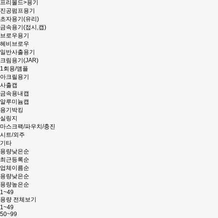
프리몰드
>
용기
진공펌프용기
초자용기(유리)
금속용기(접시,캡)
브로우용기
헤비브로우
일반사출용기
크림용기(JAR)
1회용/앰플
아크릴용기
사출캡
금속용내캡
알루미늄캡
용기박킹
실링지
마스크팩/파우치/충진
시트/외주
기타
용량낮은순
최근등록순
업체이름순
용량낮은순
용량높은순
1~49
용량 전체보기
1~49
50~99