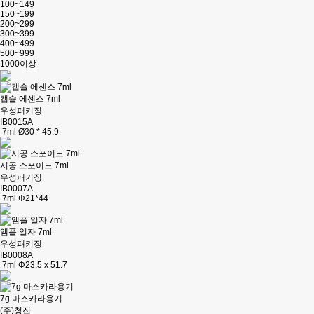
100~149
150~199
200~299
300~399
400~499
500~999
1000이상
캡슐 에센스 7ml
우성패키징
IB0015A
7ml Ø30 * 45.9
시공 스포이드 7ml
우성패키징
IB0007A
7ml Φ21*44
앰플 일자 7ml
우성패키징
IB0008A
7ml Φ23.5 x 51.7
7g 마스카라용기
(주)청진