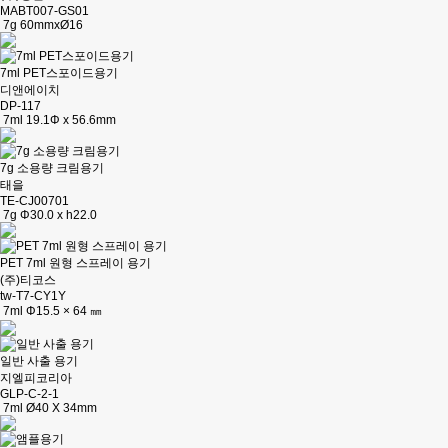
MABT007-GS01
7g 60mmxØ16
7ml PET스포이드용기
디앤에이치
DP-117
7ml 19.1Φ x 56.6mm
7g 소용량 크림용기
태을
TE-CJ00701
7g Φ30.0 x h22.0
PET 7ml 원형 스프레이 용기
(주)티코스
tw-T7-CY1Y
7ml Φ15.5 × 64 ㎜
일반 사출 용기
지엘피코리아
GLP-C-2-1
7ml Ø40 X 34mm