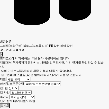
최근본용기
프리팩(소량구매)
블로그(포트폴리오)
PE 칼선
라미 칼선
광고안내
입점신청
×
프리코스에서 제공하는 '튜브 단가 시뮬레이션' 입니다.
재질에서 후가공까지 원하시는 사양을 선택하시면, 미리 단가를 확인하실 수 있습니
다.
-모의 단가는 시점에 따라 최종 견적과 다를 수 있습니다.
-실크인쇄 or 스템핑(박)은 범위에 따라 단가가 다를 수 있습니다.
재질
파이/최소주문수량
캡
캡 사양
후가공
단가 합계
(부가세별도)
0
원
초기화