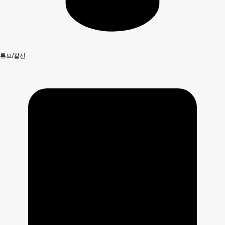
튜브/칼선