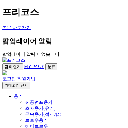
프리코스
본문 바로가기
팝업레이어 알림
팝업레이어 알림이 없습니다.
MY PAGE
검색
열기
분류
로그인
회원가입
카테고리
닫기
용기
진공펌프용기
초자용기(유리)
금속용기(접시,캡)
브로우용기
헤비브로우