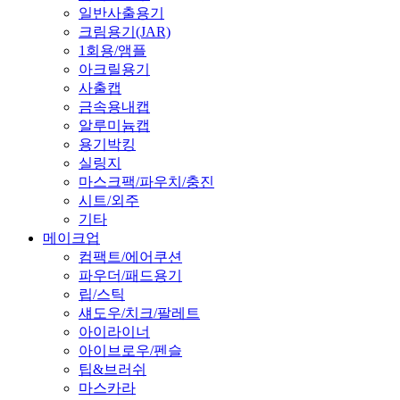
일반사출용기
크림용기(JAR)
1회용/앰플
아크릴용기
사출캡
금속용내캡
알루미늄캡
용기박킹
실링지
마스크팩/파우치/충진
시트/외주
기타
메이크업
컴팩트/에어쿠션
파우더/패드용기
립/스틱
섀도우/치크/팔레트
아이라이너
아이브로우/펜슬
팁&브러쉬
마스카라