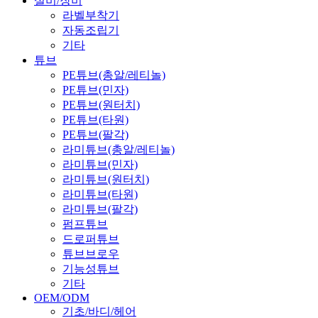
설비/장비
라벨부착기
자동조립기
기타
튜브
PE튜브(총알/레티놀)
PE튜브(민자)
PE튜브(원터치)
PE튜브(타원)
PE튜브(팔각)
라미튜브(총알/레티놀)
라미튜브(민자)
라미튜브(원터치)
라미튜브(타원)
라미튜브(팔각)
펌프튜브
드로퍼튜브
튜브브로우
기능성튜브
기타
OEM/ODM
기초/바디/헤어