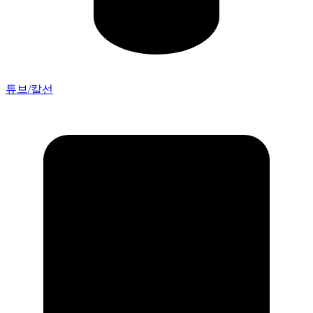
튜브/칼선