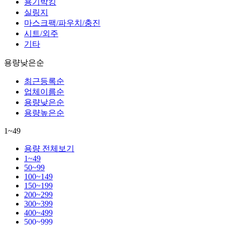
용기박킹
실링지
마스크팩/파우치/충진
시트/외주
기타
용량낮은순
최근등록순
업체이름순
용량낮은순
용량높은순
1~49
용량 전체보기
1~49
50~99
100~149
150~199
200~299
300~399
400~499
500~999