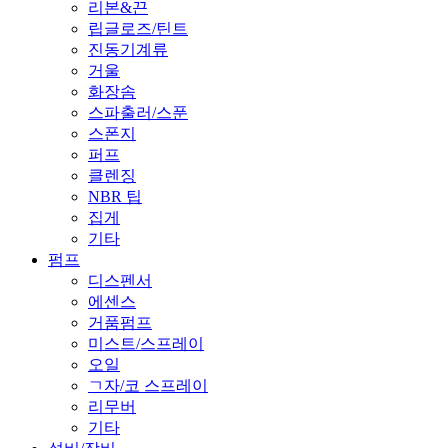
리본&끈
립글로즈/틴트
진동기계류
거울
화장솜
스파출러/스푼
스폰지
퍼프
클렌징
NBR 팁
집게
기타
펌프
디스펜서
에센스
거품펌프
미스트/스프레이
오일
ㄱ자/코 스프레이
리무버
기타