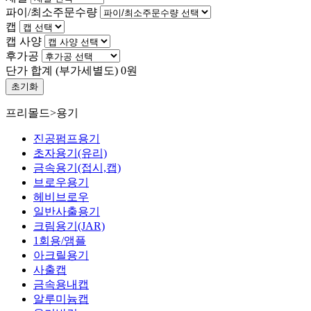
파이/최소주문수량
캡
캡 사양
후가공
단가 합계
(부가세별도)
0
원
초기화
프리몰드
>
용기
진공펌프용기
초자용기(유리)
금속용기(접시,캡)
브로우용기
헤비브로우
일반사출용기
크림용기(JAR)
1회용/앰플
아크릴용기
사출캡
금속용내캡
알루미늄캡