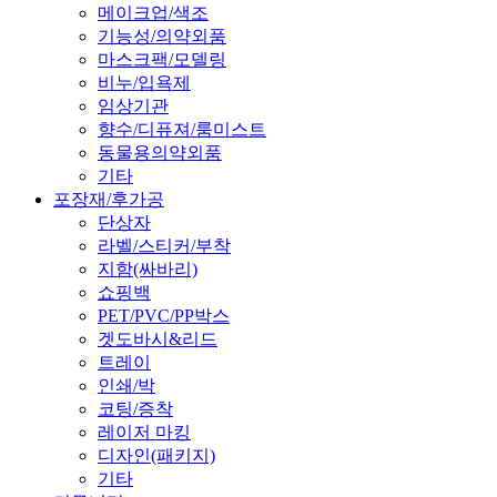
메이크업/색조
기능성/의약외품
마스크팩/모델링
비누/입욕제
임상기관
향수/디퓨져/룸미스트
동물용의약외품
기타
포장재/후가공
단상자
라벨/스티커/부착
지함(싸바리)
쇼핑백
PET/PVC/PP박스
겟도바시&리드
트레이
인쇄/박
코팅/증착
레이저 마킹
디자인(패키지)
기타