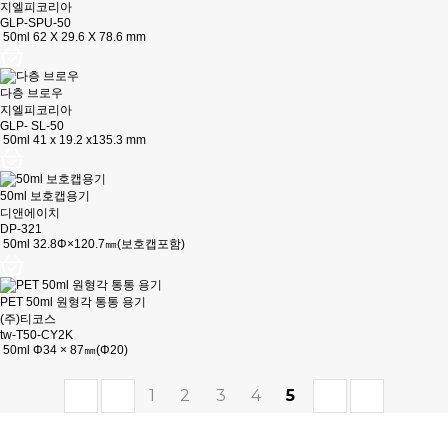
지엘피코리아
GLP-SPU-50
50ml 62 X 29.6 X 78.6 mm
다층 브로우
지엘피코리아
GLP- SL-50
50ml 41 x 19.2 x135.3 mm
50ml 보호캡용기
디앤에이치
DP-321
50ml 32.8Φ×120.7㎜(보호캡포함)
PET 50ml 원형각 통통 용기
(주)티코스
tw-T50-CY2K
50ml Φ34 × 87㎜(Φ20)
1
2
3
4
5