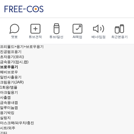
챗봇
튜브견적
튜브/칼선
AI목업
배너/입점
최근본용기
프리몰드
>
용기
>
브로우용기
진공펌프용기
초자용기(유리)
금속용기(접시,캡)
브로우용기
헤비브로우
일반사출용기
크림용기(JAR)
1회용/앰플
아크릴용기
사출캡
금속용내캡
알루미늄캡
용기박킹
실링지
마스크팩/파우치/충진
시트/외주
기타