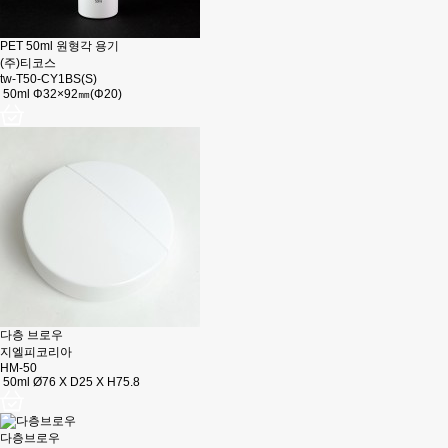
PET 50ml 원형각 용기
(주)티코스
tw-T50-CY1BS(S)
50ml Φ32×92㎜(Φ20)
다층 브로우
지엘피코리아
HM-50
50ml Ø76 X D25 X H75.8
다층브로우