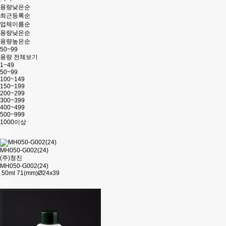
용량낮은순
최근등록순
업체이름순
용량낮은순
용량높은순
50~99
용량 전체보기
1~49
50~99
100~149
150~199
200~299
300~399
400~499
500~999
1000이상
MH050-G002(24)
(주)청진
MH050-G002(24)
50ml 71(mm)Ø24x39