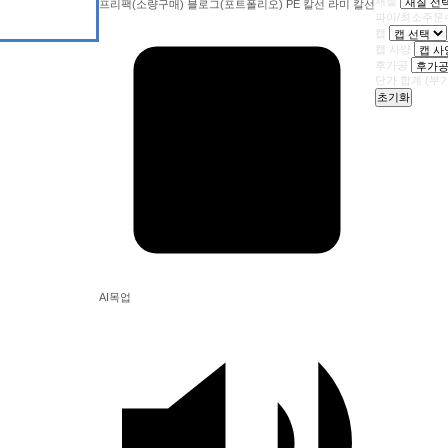
재질
프리팩(소량구매)
블로그(포트폴리오)
PE 칼선
라미 칼선
파이/최소주문
캡
캡 사양
후가공
단가 합계
(부
초기화
AI목업