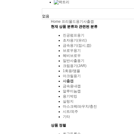
오늘 본 용기
없음
Home
프리몰드
용기
사출캡
현재 상품 분류와 관련된 분류
진공펌프용기
초자용기(유리)
금속용기(접시,캡)
브로우용기
헤비브로우
일반사출용기
크림용기(JAR)
1회용/앰플
아크릴용기
사출캡
금속용내캡
알루미늄캡
용기박킹
실링지
마스크팩/파우치/충진
시트/외주
기타
상품 정렬