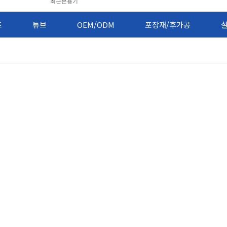
최근본용기
프
튜브
OEM/ODM
포장재/후가공