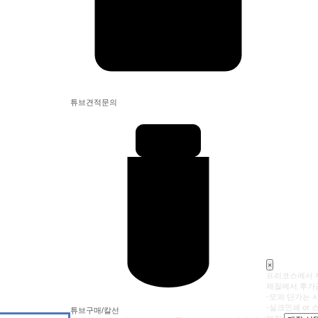
튜브견적문의
×
프리코스에서 제
재질에서 후가공
-모의 단가는 
-실크인쇄 or
튜브구매/칼선