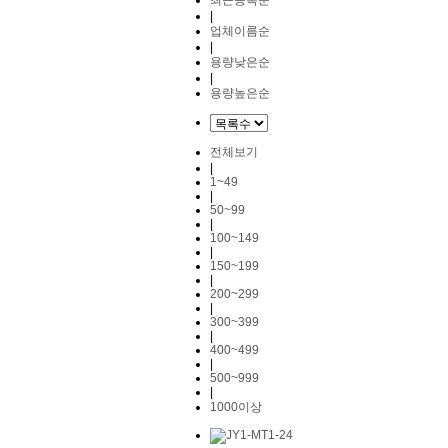
최근등록순
|
업체이름순
|
용량낮은순
|
용량높은순
전체보기
|
1~49
|
50~99
|
100~149
|
150~199
|
200~299
|
300~399
|
400~499
|
500~999
|
1000이상