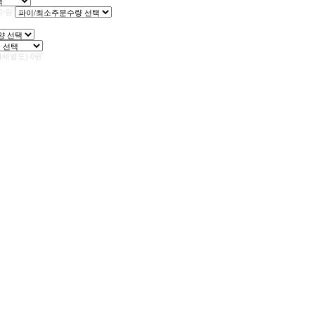
수량
가세별도)
0
원