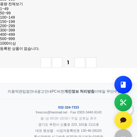
용량 전체보기
1~49
50~99
100~149
150~199
200~299
300~399
400~499
500~999
1000이상
등록된 상품이 없습니다.
1
이용약관
입점안내
광고안내
PC버전
개인정보 처리방침
이메일 무단수집 거부
032-324-7333
freecos@hanmail.net · Fax 0303-3440-9143
월~금 09:00~18:00 / 주말·공휴일 휴무
경기도 부천시 신흥로 223, 101동 1111호
대표 맹성열 · 사업자등록번호 130-46-28103
통신판매업 신고번호 제2019-경기부천-0165호