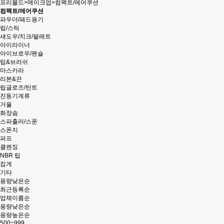
프리몰드
>
메이크업
>
컴팩트/에어쿠션
컴팩트/에어쿠션
파우더/패드용기
립/스틱
섀도우/치크/팔레트
아이라이너
아이브로우/펜슬
팁&브러쉬
마스카라
리본&끈
립글로즈/틴트
진동기계류
거울
화장솜
스파출러/스푼
스폰지
퍼프
클렌징
NBR 팁
집게
기타
용량낮은순
최근등록순
업체이름순
용량낮은순
용량높은순
500~999