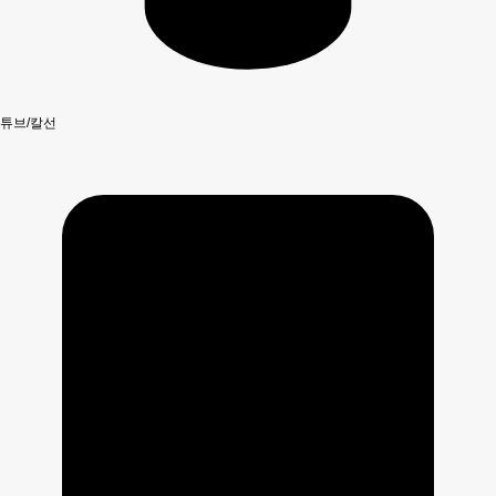
튜브/칼선