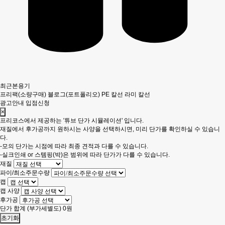
최근본용기
프리팩(소량구매)
블로그(포트폴리오)
PE 칼선
라미 칼선
광고안내
입점신청
×
프리코스에서 제공하는 '튜브 단가 시뮬레이션' 입니다.
재질에서 후가공까지 원하시는 사양을 선택하시면, 미리 단가를 확인하실 수 있습니
다.
-모의 단가는 시점에 따라 최종 견적과 다를 수 있습니다.
-실크인쇄 or 스템핑(박)은 범위에 따라 단가가 다를 수 있습니다.
재질
파이/최소주문수량
캡
캡 사양
후가공
단가 합계
(부가세별도)
0
원
초기화