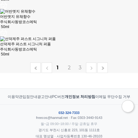
어반엣지 유채향수
주식회사동방코스메틱
50ml
선덕제주 퍼스트 시그니처 퍼퓸
주식회사동방코스메틱
50ml
1
2
3
이용약관
입점안내
광고안내
PC버전
개인정보 처리방침
이메일 무단수집 거부
032-324-7333
freecos@hanmail.net · Fax 0303-3440-9143
월~금 09:00~18:00 / 주말·공휴일 휴무
경기도 부천시 신흥로 223, 101동 1111호
대표 맹성열 · 사업자등록번호 130-46-28103