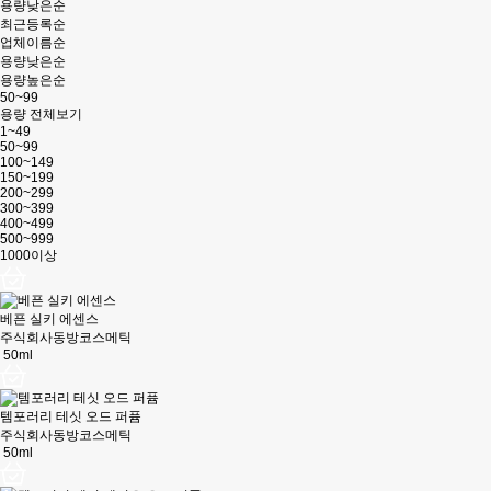
용량낮은순
최근등록순
업체이름순
용량낮은순
용량높은순
50~99
용량 전체보기
1~49
50~99
100~149
150~199
200~299
300~399
400~499
500~999
1000이상
베픈 실키 에센스
주식회사동방코스메틱
50ml
템포러리 테싯 오드 퍼퓸
주식회사동방코스메틱
50ml