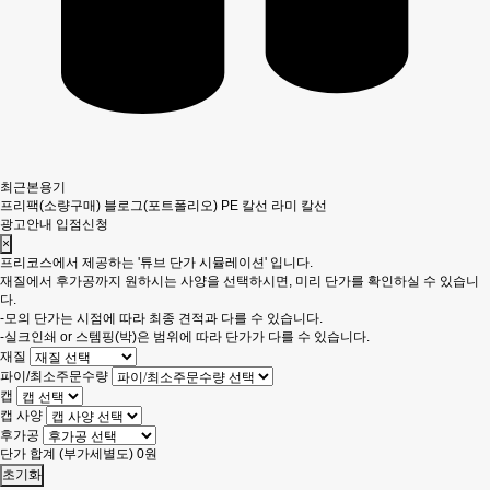
최근본용기
프리팩(소량구매)
블로그(포트폴리오)
PE 칼선
라미 칼선
광고안내
입점신청
×
프리코스에서 제공하는 '튜브 단가 시뮬레이션' 입니다.
재질에서 후가공까지 원하시는 사양을 선택하시면, 미리 단가를 확인하실 수 있습니
다.
-모의 단가는 시점에 따라 최종 견적과 다를 수 있습니다.
-실크인쇄 or 스템핑(박)은 범위에 따라 단가가 다를 수 있습니다.
재질
파이/최소주문수량
캡
캡 사양
후가공
단가 합계
(부가세별도)
0
원
초기화