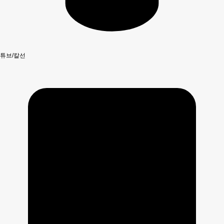
튜브/칼선