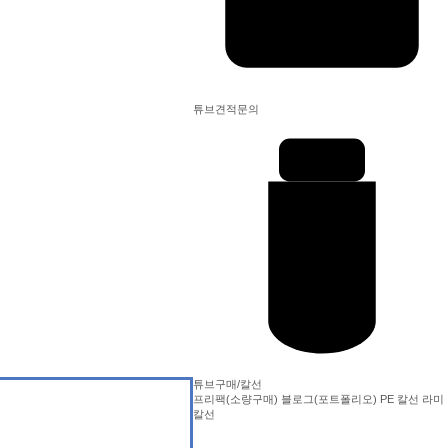
튜브견적문의
튜브구매/칼선
프리팩(소량구매)
블로그(포트폴리오)
PE 칼선
라미
칼선