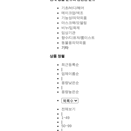
기초/바디/헤어
메이크업/색조
기능성/의약외품
마스크팩/모델링
비누/입욕제
임상기관
향수/디퓨져/룸미스트
동물용의약외품
기타
상품 정렬
최근등록순
|
업체이름순
|
용량낮은순
|
용량높은순
전체보기
|
1~49
|
50~99
|