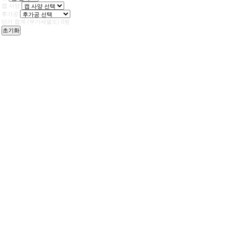
캡 사양
후가공
단가 합계
(부가세별도)
0
원
초기화