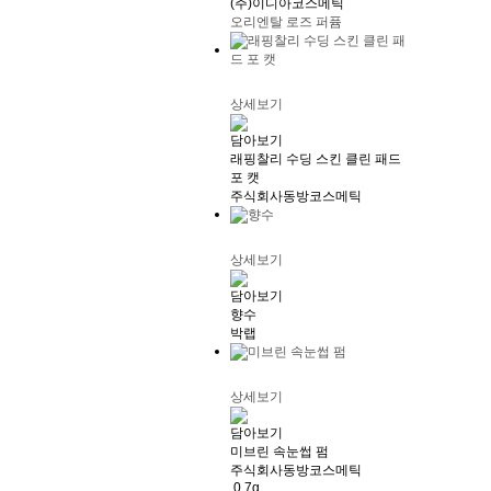
(주)이디아코스메틱
오리엔탈 로즈 퍼퓸
상세보기
담아보기
래핑찰리 수딩 스킨 클린 패드
포 캣
주식회사동방코스메틱
상세보기
담아보기
향수
박랩
상세보기
담아보기
미브린 속눈썹 펌
주식회사동방코스메틱
0.7g