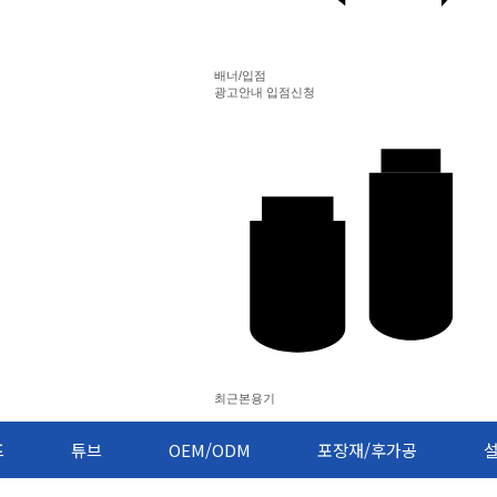
배너/입점
광고안내
입점신청
최근본용기
프
튜브
OEM/ODM
포장재/후가공