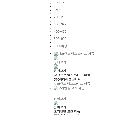
100~149
|
150~199
|
200~299
|
300~399
|
400~499
|
500~999
|
1000이상
상세보기
담아보기
샤크쥬르 렉스트레 드 퍼퓸
(주)이디아코스메틱
샤크쥬르 렉스트레 드 퍼퓸
상세보기
담아보기
오리엔탈 로즈 퍼퓸