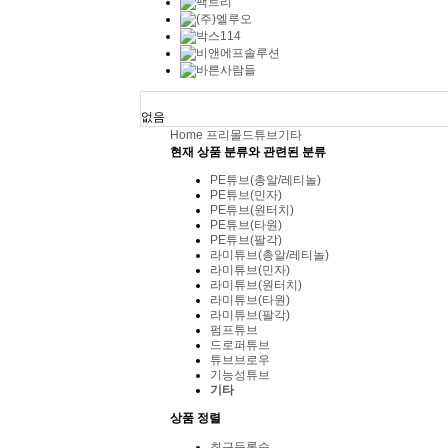
오늘 본 용기
없음
Home
프리몰드
튜브
기타
현재 상품 분류와 관련된 분류
PE튜브(총알/레티놀)
PE튜브(민자)
PE튜브(원터치)
PE튜브(타원)
PE튜브(팔각)
라미튜브(총알/레티놀)
라미튜브(민자)
라미튜브(원터치)
라미튜브(타원)
라미튜브(팔각)
펌프튜브
드로퍼튜브
튜브브로우
기능성튜브
기타
상품 정렬
최근등록순