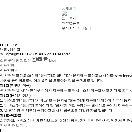
상세보기
담아보기
뾰족캡튜브
주식회사 에이원팩
FREE
-
COS
대표 : 맹성열
© Copyright FREE-COS All Rights Reserved.
소량
구매
광고
입점
blog
이용약관
이용약관
×
이 약관은 프리코스(이하 "회사"라고 합니다)가 운영하는 프리코스 사이트(www.freeco
사항을 규정함으로써 상호 발전을 도모하는 것을 목적으로 합니다.
제1조 (약관의 적용)
본 약관은 "회사"가 인터넷 상에서 제공하는 모든 서비스의 이용절차 및 기타 필요한 
제2조 (용어의 정의)
1. "사이트"란 "회사"가 "서비스" 또는 용역을 "회원"에게 제공하기 위하여 컴퓨터
2. "서비스"는 "회사"의 홈페이지 및 "회사"가 직접 운영하는 웹사이트 등에서 제공하
3. "회원"이란 본 약관에 동의하고 회사의 회원으로 가입한 자를 말합니다.
제3조~제26조
회원가입, 서비스 이용, 개인정보보호, 회원의 의무, 면책 등에 관한 사항은 전체 약관
전체 약관 보기 →
|