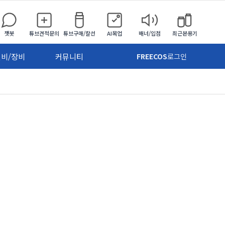
챗봇
튜브견적문의
튜브구매/칼선
AI목업
배너/입점
최근본용기
설비/장비
커뮤니티
FREECOS
로그인