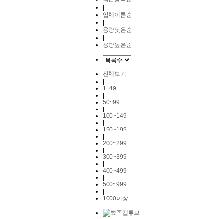
|
업체이름순
|
용량낮은순
|
용량높은순
전체보기
|
1~49
|
50~99
|
100~149
|
150~199
|
200~299
|
300~399
|
400~499
|
500~999
|
1000이상