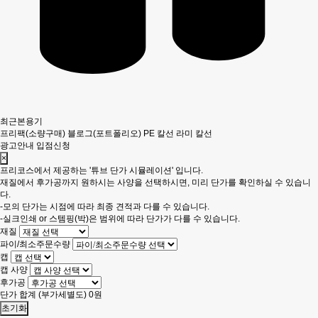
최근본용기
프리팩(소량구매)
블로그(포트폴리오)
PE 칼선
라미 칼선
광고안내
입점신청
×
프리코스에서 제공하는 '튜브 단가 시뮬레이션' 입니다.
재질에서 후가공까지 원하시는 사양을 선택하시면, 미리 단가를 확인하실 수 있습니
다.
-모의 단가는 시점에 따라 최종 견적과 다를 수 있습니다.
-실크인쇄 or 스템핑(박)은 범위에 따라 단가가 다를 수 있습니다.
재질
파이/최소주문수량
캡
캡 사양
후가공
단가 합계
(부가세별도)
0
원
초기화