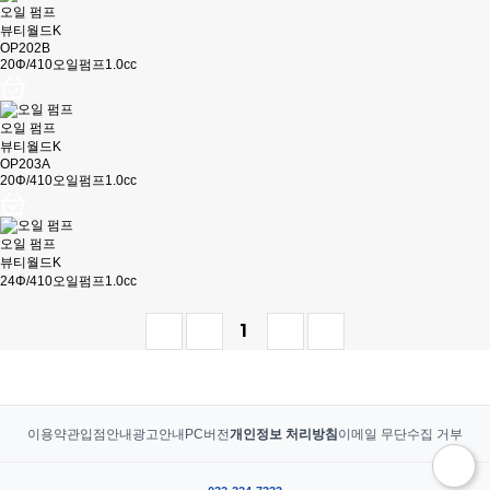
오일 펌프
뷰티월드K
OP202B
20Φ/410오일펌프1.0cc
오일 펌프
뷰티월드K
OP203A
20Φ/410오일펌프1.0cc
오일 펌프
뷰티월드K
24Φ/410오일펌프1.0cc
1
이용약관
입점안내
광고안내
PC버전
개인정보 처리방침
이메일 무단수집 거부