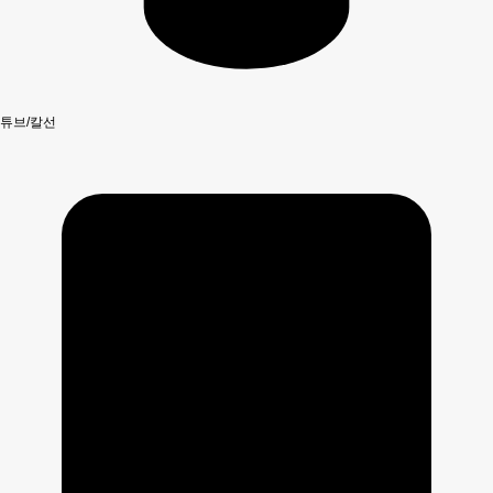
튜브/칼선