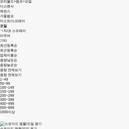
프리몰드
>
펌프
>
오일
디스펜서
에센스
거품펌프
미스트/스프레이
오일
ㄱ자/코 스프레이
리무버
기타
최근등록순
최근등록순
업체이름순
용량낮은순
용량높은순
용량 전체보기
용량 전체보기
1~49
50~99
100~149
150~199
200~299
300~399
400~499
500~999
1000이상
스포이드 앰플/오일 용기