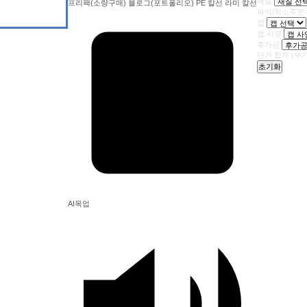
재질
프리팩(소량구매)
블로그(포트폴리오)
PE 칼선
라미 칼선
파이/최소주문
캡
캡 사양
후가공
단가 합계
(부
초기화
AI목업