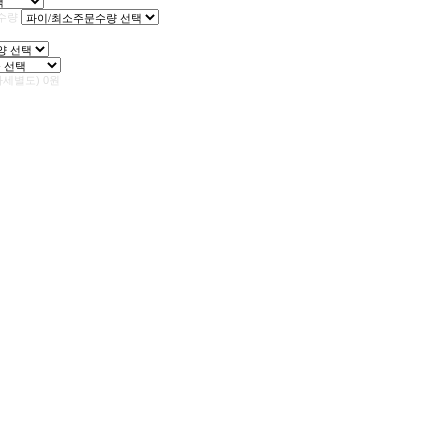
수량
가세별도)
0
원