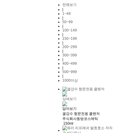
전체보기
|
1~49
|
50~99
|
100~149
|
150~199
|
200~299
|
300~399
|
400~499
|
500~999
|
1000이상
상세보기
담아보기
결강수 항문전용 클렌저
주식회사동방코스메틱
150ml