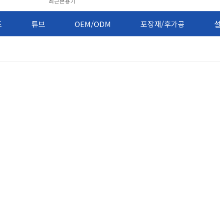
최근본용기
프
튜브
OEM/ODM
포장재/후가공