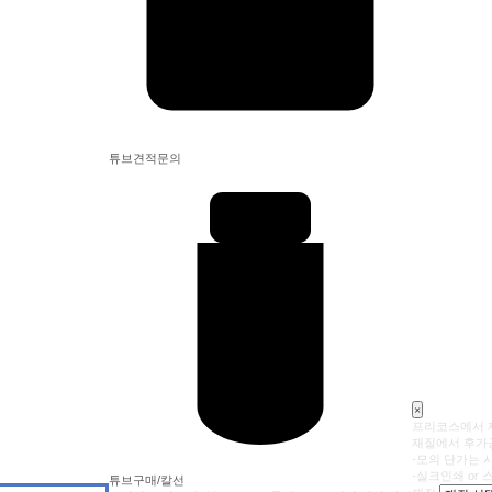
튜브견적문의
×
프리코스에서 제
재질에서 후가공
-모의 단가는 
-실크인쇄 or
튜브구매/칼선