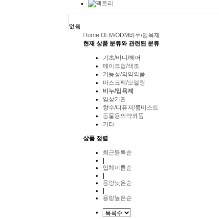
오늘 본 용기
없음
Home
OEM/ODM
비누/입욕제
현재 상품 분류와 관련된 분류
기초/바디/헤어
메이크업/색조
기능성/의약외품
마스크팩/모델링
비누/입욕제
임상기관
향수/디퓨져/룸미스트
동물용의약외품
기타
상품 정렬
최근등록순
|
업체이름순
|
용량낮은순
|
용량높은순